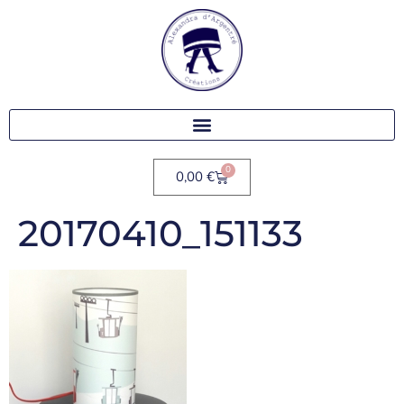
0
0,00
€
20170410_151133