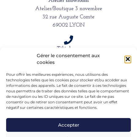
Atelier showroom
Atelier/Boutique 3 novembre
32 rue Auguste Comte
69002 LYON
Téléphone
Gérer le consentement aux
06 15 61 39 66
cookies
Pour offrir les meilleures expériences, nous utilisons des
technologies telles que les cookies pour stocker et/ou accéder aux
Mail
informations des appareils. Le fait de consentir à ces technologies
alexandra.dargentre@sfr.fr
nous permettra de traiter des données telles que le comportement
de navigation ou les ID uniques sur ce site. Le fait de ne pas
consentir ou de retirer son consentement peut avoir un effet
négatif sur certaines caractéristiques et fonctions.
Accepter