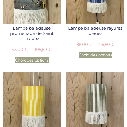
Lampe baladeuse
Lampe baladeuse rayures
promenade de Saint
bleues
Tropez
85,00
€
–
95,50
€
95,00
€
–
105,50
€
Choix des options
Choix des options