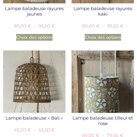
Lampe baladeuse rayures
Lampe baladeuse rayures
jaunes
kaki
85,00
€
–
95,50
€
85,00
€
–
95,50
€
Choix des options
Choix des options
Lampe baladeuse « Bali »
Lampe baladeuse tilleul et
rose
45,00
€
–
65,50
€
69,00
€
–
79,50
€