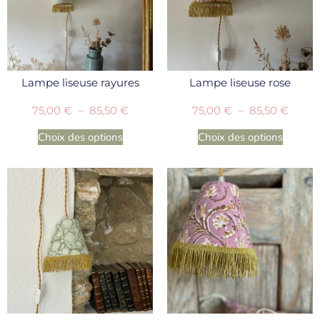
Lampe liseuse rayures
Lampe liseuse rose
75,00
€
–
85,50
€
75,00
€
–
85,50
€
Choix des options
Choix des options