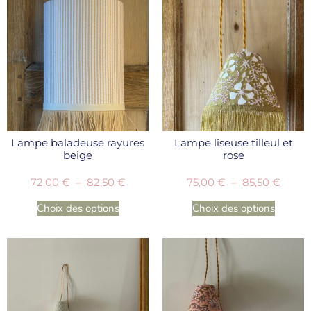
Lampe baladeuse rayures
Lampe liseuse tilleul et
beige
rose
72,00
€
–
82,50
€
75,00
€
–
85,50
€
Choix des options
Choix des options