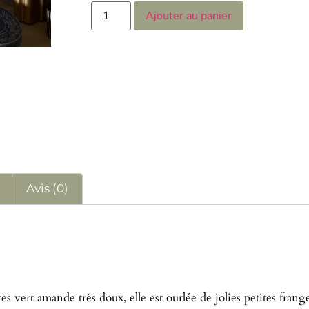
Ajouter au panier
s
Avis (0)
res vert amande très doux, elle est ourlée de jolies petites frang