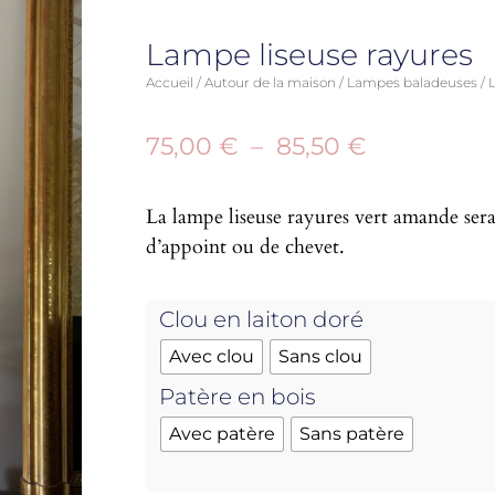
Lampe liseuse rayures
Accueil
/
Autour de la maison
/
Lampes baladeuses
/ 
75,00
€
–
85,50
€
La lampe liseuse rayures vert amande ser
d’appoint ou de chevet.
Clou en laiton doré
Avec clou
Sans clou
Patère en bois
Avec patère
Sans patère