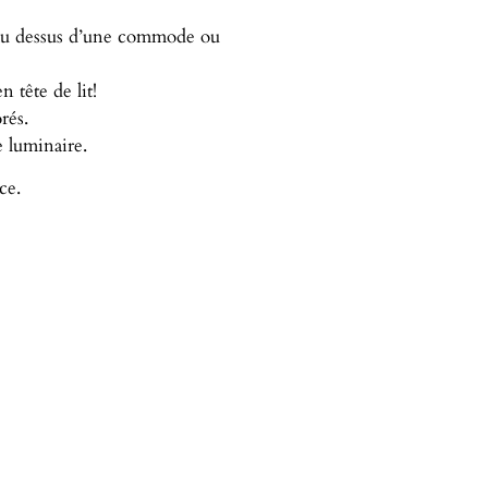
e au dessus d’une commode ou
 tête de lit!
rés.
e luminaire.
ce.