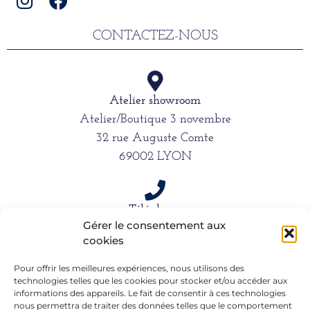
CONTACTEZ-NOUS
Atelier showroom
Atelier/Boutique 3 novembre
32 rue Auguste Comte
69002 LYON
Téléphone
Gérer le consentement aux
06 15 61 39 66
cookies
Pour offrir les meilleures expériences, nous utilisons des
technologies telles que les cookies pour stocker et/ou accéder aux
Mail
informations des appareils. Le fait de consentir à ces technologies
alexandra.dargentre@sfr.fr
nous permettra de traiter des données telles que le comportement