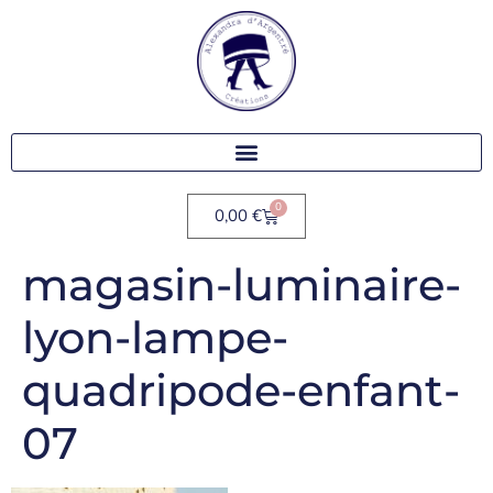
0
0,00
€
magasin-luminaire-
lyon-lampe-
quadripode-enfant-
07