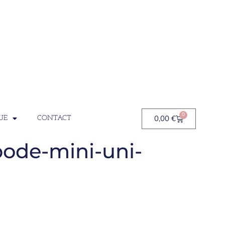
0
0,00
€
UE
CONTACT
ode-mini-uni-