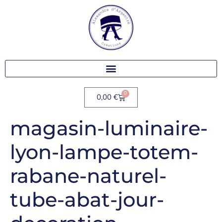
0
0,00
€
magasin-luminaire-
lyon-lampe-totem-
rabane-naturel-
tube-abat-jour-