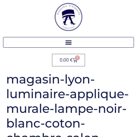
0
0,00
€
magasin-lyon-
luminaire-applique-
murale-lampe-noir-
blanc-coton-