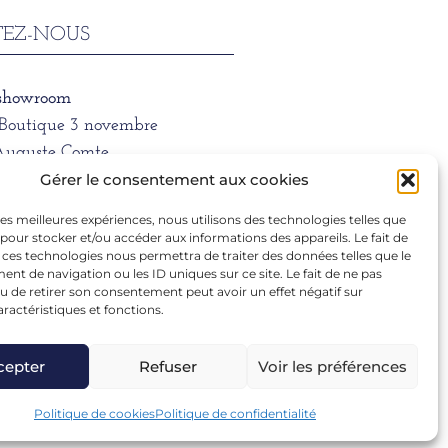
EZ-NOUS
 showroom
/Boutique 3 novembre
Auguste Comte
 LYON
Gérer le consentement aux cookies
 les meilleures expériences, nous utilisons des technologies telles que
ne
 pour stocker et/ou accéder aux informations des appareils. Le fait de
1 39 66
 ces technologies nous permettra de traiter des données telles que le
t de navigation ou les ID uniques sur ce site. Le fait de ne pas
u de retirer son consentement peut avoir un effet négatif sur
aractéristiques et fonctions.
ra.dargentre@sfr.fr
cepter
Refuser
Voir les préférences
Politique de cookies
Politique de confidentialité