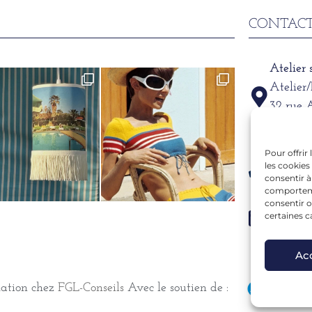
CONTACT
Atelier
Atelier
32 rue 
69002
Pour offrir
Télépho
les cookies
06 15 6
consentir à
comportemen
consentir o
Mail
certaines c
alexand
Ac
mation chez
FGL-Conseils
Avec le soutien de :