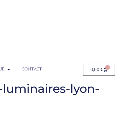
0
0,00
€
UE
CONTACT
-luminaires-lyon-