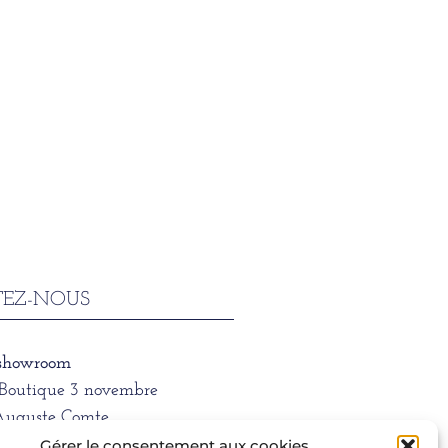
EZ-NOUS
 showroom
/Boutique 3 novembre
Auguste Comte
 LYON
Gérer le consentement aux cookies