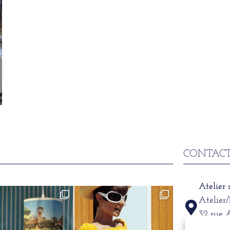
CONTACT
Atelier
Atelier
32 rue 
69002