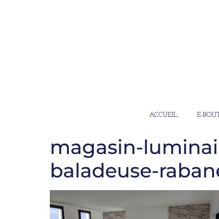
ACCUEIL
E-BOU
magasin-luminair
baladeuse-raban