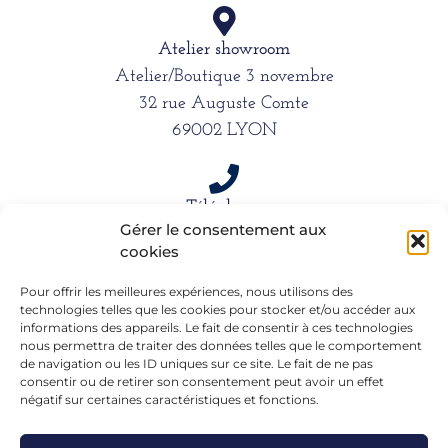
Atelier showroom
Atelier/Boutique 3 novembre
32 rue Auguste Comte
69002 LYON
Téléphone
Gérer le consentement aux
06 15 61 39 66
cookies
Pour offrir les meilleures expériences, nous utilisons des
technologies telles que les cookies pour stocker et/ou accéder aux
Mail
informations des appareils. Le fait de consentir à ces technologies
alexandra.dargentre@sfr.fr
nous permettra de traiter des données telles que le comportement
de navigation ou les ID uniques sur ce site. Le fait de ne pas
consentir ou de retirer son consentement peut avoir un effet
négatif sur certaines caractéristiques et fonctions.