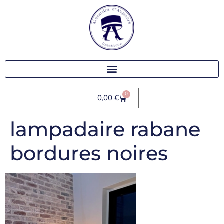
0
0,00
€
lampadaire rabane
bordures noires