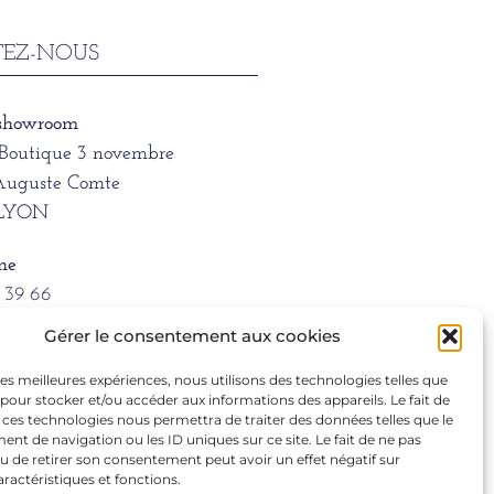
EZ-NOUS
 showroom
/Boutique 3 novembre
Auguste Comte
 LYON
ne
1 39 66
Gérer le consentement aux cookies
ra.dargentre@sfr.fr
 les meilleures expériences, nous utilisons des technologies telles que
 pour stocker et/ou accéder aux informations des appareils. Le fait de
 ces technologies nous permettra de traiter des données telles que le
t de navigation ou les ID uniques sur ce site. Le fait de ne pas
u de retirer son consentement peut avoir un effet négatif sur
aractéristiques et fonctions.