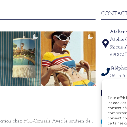
CONTACT
Atelier
Atelier
32 rue 
69002
Télépho
06 15 6
Mail
alexand
Pour offrir
les cookies
consentir à
comportemen
consentir o
mation chez
FGL-Conseils
Avec le soutien de :
certaines c