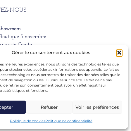
EZ-NOUS
 showroom
/Boutique 3 novembre
Auguste Comte
 LYON
Gérer le consentement aux cookies
 les meilleures expériences, nous utilisons des technologies telles que
ne
 pour stocker et/ou accéder aux informations des appareils. Le fait de
1 39 66
 ces technologies nous permettra de traiter des données telles que le
t de navigation ou les ID uniques sur ce site. Le fait de ne pas
u de retirer son consentement peut avoir un effet négatif sur
aractéristiques et fonctions.
ra.dargentre@sfr.fr
cepter
Refuser
Voir les préférences
Politique de cookies
Politique de confidentialité