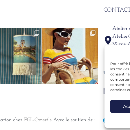
CONTACT
Atelier
Atelier
32 rue 
69002
Pour offrir
Télépho
les cookies
06 15 6
consentir à
comportemen
consentir o
Mail
certaines c
alexand
Ac
mation chez
FGL-Conseils
Avec le soutien de :