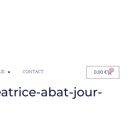
0
0,00
€
UE
CONTACT
atrice-abat-jour-