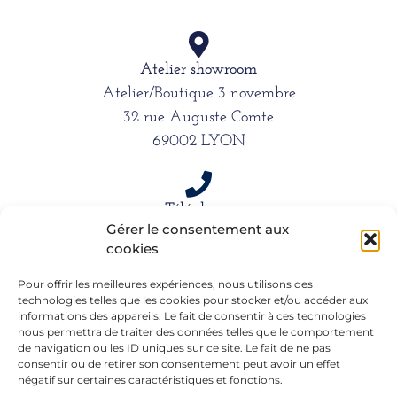
Atelier showroom
Atelier/Boutique 3 novembre
32 rue Auguste Comte
69002 LYON
Téléphone
Gérer le consentement aux
06 15 61 39 66
cookies
Pour offrir les meilleures expériences, nous utilisons des
technologies telles que les cookies pour stocker et/ou accéder aux
Mail
informations des appareils. Le fait de consentir à ces technologies
alexandra.dargentre@sfr.fr
nous permettra de traiter des données telles que le comportement
de navigation ou les ID uniques sur ce site. Le fait de ne pas
consentir ou de retirer son consentement peut avoir un effet
négatif sur certaines caractéristiques et fonctions.