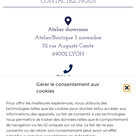
CONTACTEZ-NOUS
Atelier showroom
Atelier/Boutique 3 novembre
32 rue Auguste Comte
69002 LYON
Téléphone
Gérer le consentement aux
06 15 61 39 66
cookies
Pour offrir les meilleures expériences, nous utilisons des
technologies telles que les cookies pour stocker et/ou accéder aux
Mail
informations des appareils. Le fait de consentir à ces technologies
alexandra.dargentre@sfr.fr
nous permettra de traiter des données telles que le comportement
de navigation ou les ID uniques sur ce site. Le fait de ne pas
consentir ou de retirer son consentement peut avoir un effet
négatif sur certaines caractéristiques et fonctions.