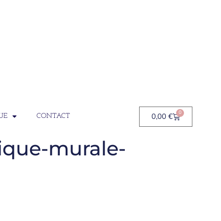
0
0,00
€
UE
CONTACT
ique-murale-