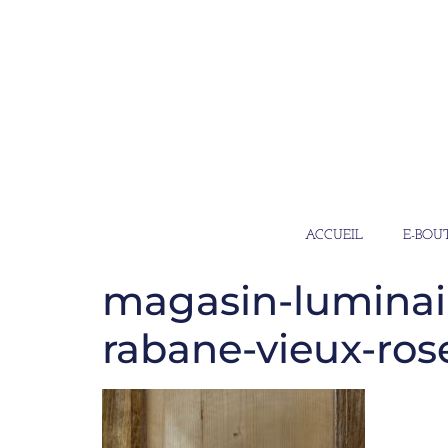
ACCUEIL
E-BOU
magasin-luminair
rabane-vieux-ros