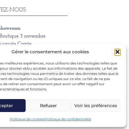
EZ-NOUS
 showroom
/Boutique 3 novembre
Auguste Comte
 LYON
Gérer le consentement aux cookies
 les meilleures expériences, nous utilisons des technologies telles que
ne
 pour stocker et/ou accéder aux informations des appareils. Le fait de
1 39 66
 ces technologies nous permettra de traiter des données telles que le
t de navigation ou les ID uniques sur ce site. Le fait de ne pas
u de retirer son consentement peut avoir un effet négatif sur
aractéristiques et fonctions.
ra.dargentre@sfr.fr
cepter
Refuser
Voir les préférences
Politique de cookies
Politique de confidentialité