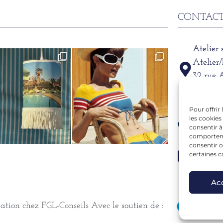
CONTACT
Atelier
Atelier
32 rue 
69002
Pour offrir
Télépho
les cookies
06 15 6
consentir à
comportemen
consentir o
Mail
certaines c
alexand
Ac
mation chez
FGL-Conseils
Avec le soutien de :