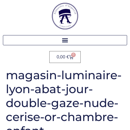
0
0,00
€
magasin-luminaire-
lyon-abat-jour-
double-gaze-nude-
cerise-or-chambre-