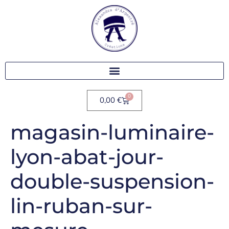
0
0,00
€
magasin-luminaire-
lyon-abat-jour-
double-suspension-
lin-ruban-sur-