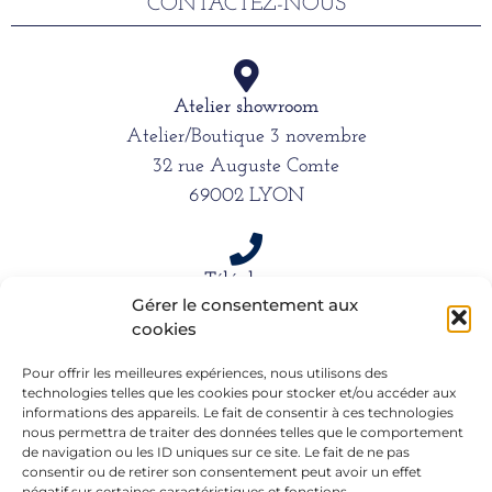
CONTACTEZ-NOUS
Atelier showroom
Atelier/Boutique 3 novembre
32 rue Auguste Comte
69002 LYON
Téléphone
Gérer le consentement aux
06 15 61 39 66
cookies
Pour offrir les meilleures expériences, nous utilisons des
technologies telles que les cookies pour stocker et/ou accéder aux
Mail
informations des appareils. Le fait de consentir à ces technologies
alexandra.dargentre@sfr.fr
nous permettra de traiter des données telles que le comportement
de navigation ou les ID uniques sur ce site. Le fait de ne pas
consentir ou de retirer son consentement peut avoir un effet
négatif sur certaines caractéristiques et fonctions.