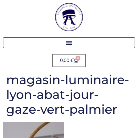
0
0,00
€
magasin-luminaire-
lyon-abat-jour-
gaze-vert-palmier