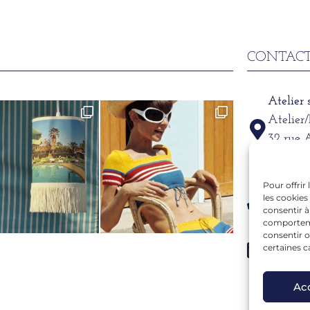
CONTACT
Atelier
Atelier
32 rue 
69002
Pour offrir
Télépho
les cookies
06 15 6
consentir à
comportemen
consentir o
Mail
certaines c
alexand
Ac