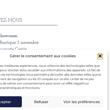
EZ-NOUS
 showroom
/Boutique 3 novembre
Auguste Comte
 LYON
Gérer le consentement aux cookies
 les meilleures expériences, nous utilisons des technologies telles que
ne
 pour stocker et/ou accéder aux informations des appareils. Le fait de
1 39 66
 ces technologies nous permettra de traiter des données telles que le
t de navigation ou les ID uniques sur ce site. Le fait de ne pas
u de retirer son consentement peut avoir un effet négatif sur
aractéristiques et fonctions.
ra.dargentre@sfr.fr
cepter
Refuser
Voir les préférences