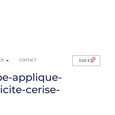
0
0,00
€
UE
CONTACT
pe-applique-
cite-cerise-