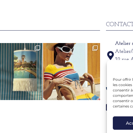
CONTACT
Atelier
Atelier
32 rue 
69002
Pour offrir
Télépho
les cookies
06 15 6
consentir à
comportemen
consentir o
Mail
certaines c
alexand
Ac