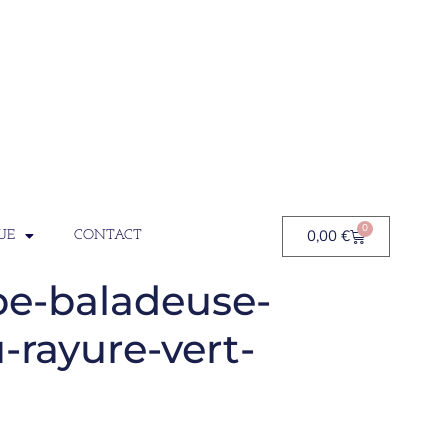
0
0,00
€
UE
CONTACT
pe-baladeuse-
-rayure-vert-