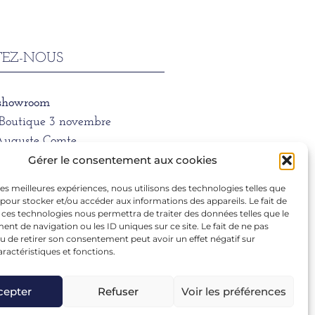
EZ-NOUS
 showroom
/Boutique 3 novembre
Auguste Comte
 LYON
Gérer le consentement aux cookies
 les meilleures expériences, nous utilisons des technologies telles que
ne
 pour stocker et/ou accéder aux informations des appareils. Le fait de
1 39 66
 ces technologies nous permettra de traiter des données telles que le
t de navigation ou les ID uniques sur ce site. Le fait de ne pas
u de retirer son consentement peut avoir un effet négatif sur
aractéristiques et fonctions.
ra.dargentre@sfr.fr
cepter
Refuser
Voir les préférences