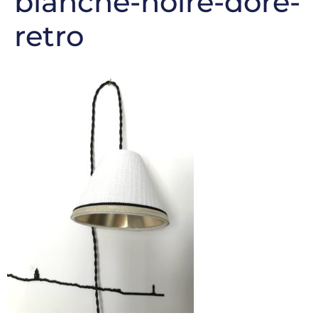
blanche-noire-dore-
retro