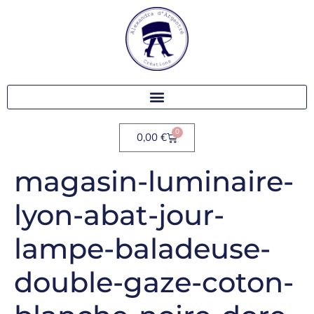
0
0,00
€
magasin-luminaire-
lyon-abat-jour-
lampe-baladeuse-
double-gaze-coton-