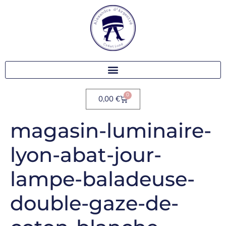
0
0,00
€
magasin-luminaire-
lyon-abat-jour-
lampe-baladeuse-
double-gaze-de-