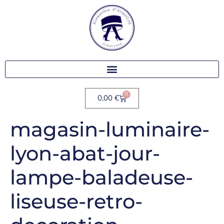
0
0,00
€
magasin-luminaire-
lyon-abat-jour-
lampe-baladeuse-
liseuse-retro-