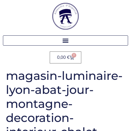
0
0,00
€
magasin-luminaire-
lyon-abat-jour-
montagne-
decoration-