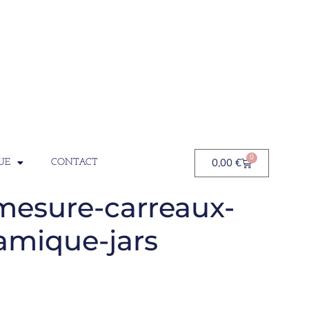
0
0,00
€
UE
CONTACT
mesure-carreaux-
amique-jars