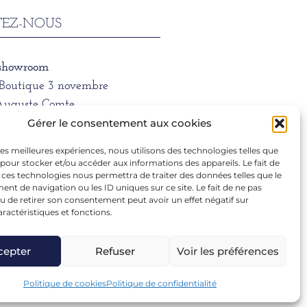
EZ-NOUS
 showroom
/Boutique 3 novembre
Auguste Comte
 LYON
Gérer le consentement aux cookies
 les meilleures expériences, nous utilisons des technologies telles que
ne
 pour stocker et/ou accéder aux informations des appareils. Le fait de
1 39 66
 ces technologies nous permettra de traiter des données telles que le
t de navigation ou les ID uniques sur ce site. Le fait de ne pas
u de retirer son consentement peut avoir un effet négatif sur
aractéristiques et fonctions.
ra.dargentre@sfr.fr
cepter
Refuser
Voir les préférences
Politique de cookies
Politique de confidentialité