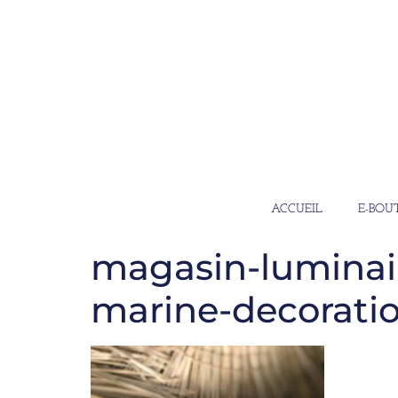
ACCUEIL
E-BOU
magasin-luminair
marine-decoratio