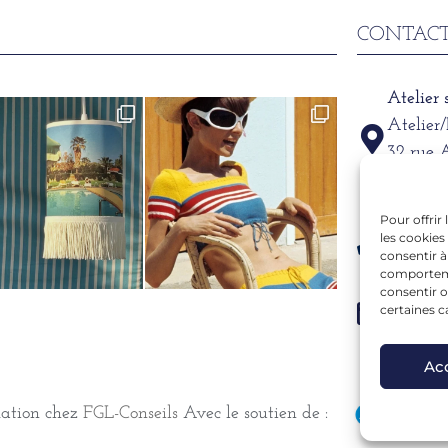
CONTACT
Atelier
Atelier
32 rue 
69002
Pour offrir
Télépho
les cookies
06 15 6
consentir à
comportemen
consentir o
Mail
certaines c
alexand
Ac
mation chez
FGL-Conseils
Avec le soutien de :