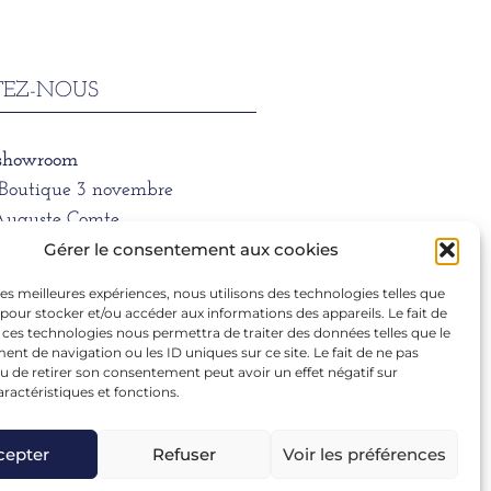
EZ-NOUS
 showroom
/Boutique 3 novembre
Auguste Comte
 LYON
Gérer le consentement aux cookies
 les meilleures expériences, nous utilisons des technologies telles que
ne
 pour stocker et/ou accéder aux informations des appareils. Le fait de
1 39 66
 ces technologies nous permettra de traiter des données telles que le
t de navigation ou les ID uniques sur ce site. Le fait de ne pas
u de retirer son consentement peut avoir un effet négatif sur
aractéristiques et fonctions.
ra.dargentre@sfr.fr
cepter
Refuser
Voir les préférences