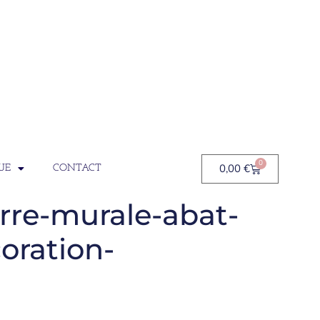
0
0,00
€
UE
CONTACT
rre-murale-abat-
oration-