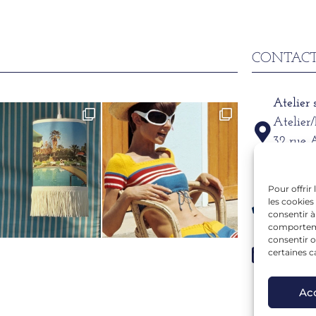
CONTACT
Atelier
Atelier
32 rue 
69002
Pour offrir
Télépho
les cookies
06 15 6
consentir à
comportemen
consentir o
Mail
certaines c
alexand
Ac