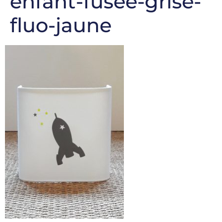
enfant-fusee-grise-
fluo-jaune