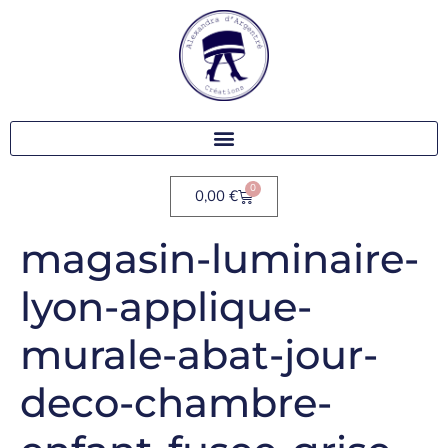
0
0,00
€
magasin-luminaire-
lyon-applique-
murale-abat-jour-
deco-chambre-