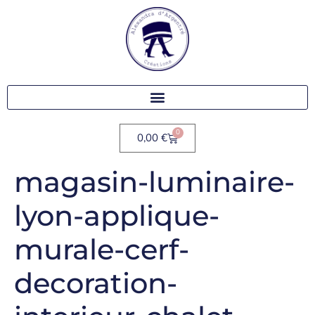
0
0,00
€
magasin-luminaire-
lyon-applique-
murale-cerf-
decoration-