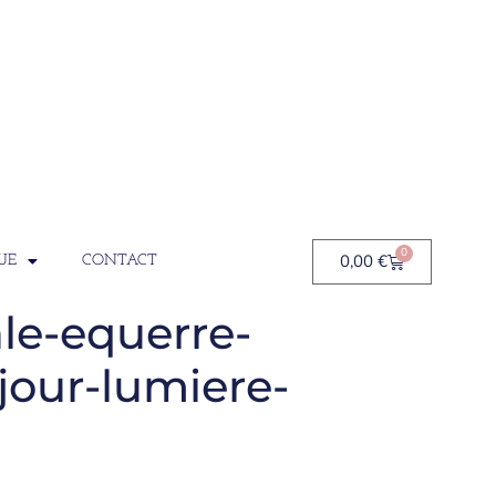
0
0,00
€
UE
CONTACT
le-equerre-
jour-lumiere-