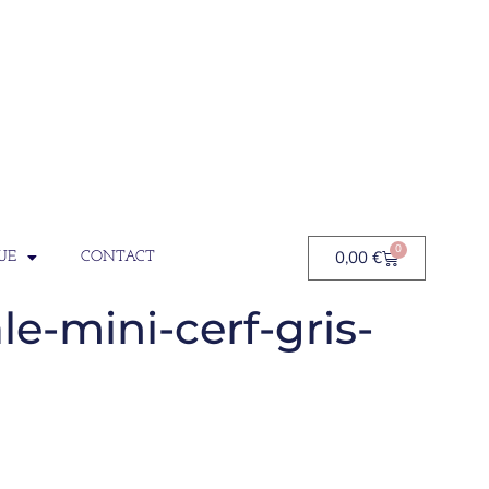
0
0,00
€
UE
CONTACT
e-mini-cerf-gris-