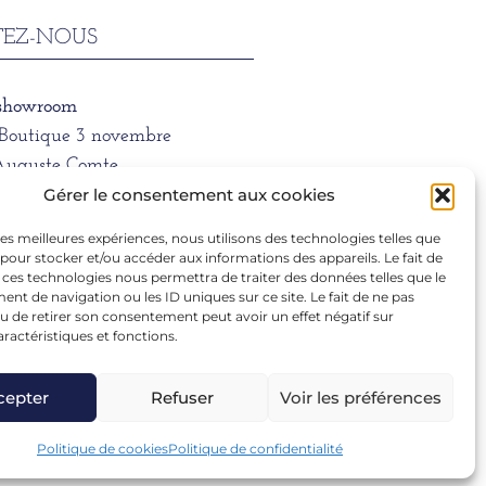
EZ-NOUS
 showroom
/Boutique 3 novembre
Auguste Comte
 LYON
Gérer le consentement aux cookies
 les meilleures expériences, nous utilisons des technologies telles que
ne
 pour stocker et/ou accéder aux informations des appareils. Le fait de
1 39 66
 ces technologies nous permettra de traiter des données telles que le
t de navigation ou les ID uniques sur ce site. Le fait de ne pas
u de retirer son consentement peut avoir un effet négatif sur
aractéristiques et fonctions.
ra.dargentre@sfr.fr
cepter
Refuser
Voir les préférences
Politique de cookies
Politique de confidentialité