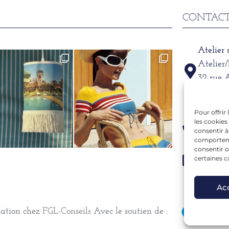
CONTACT
Atelier
Atelier
32 rue 
69002
Pour offrir
Télépho
les cookies
06 15 6
consentir à
comportemen
consentir o
Mail
certaines c
alexand
Ac
mation chez
FGL-Conseils
Avec le soutien de :