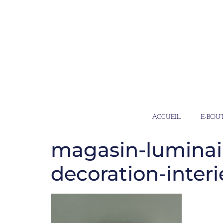
ACCUEIL
E-BOU
magasin-luminair
decoration-interi