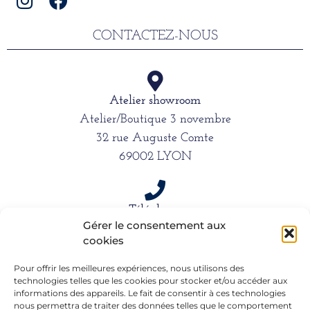
CONTACTEZ-NOUS
Atelier showroom
Atelier/Boutique 3 novembre
32 rue Auguste Comte
69002 LYON
Téléphone
Gérer le consentement aux
06 15 61 39 66
cookies
Pour offrir les meilleures expériences, nous utilisons des
technologies telles que les cookies pour stocker et/ou accéder aux
Mail
informations des appareils. Le fait de consentir à ces technologies
alexandra.dargentre@sfr.fr
nous permettra de traiter des données telles que le comportement