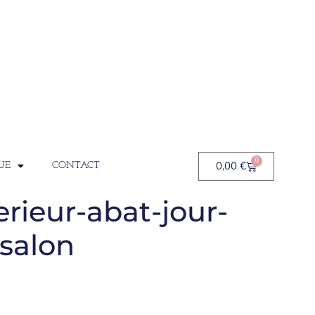
0
0,00
€
UE
CONTACT
rieur-abat-jour-
salon