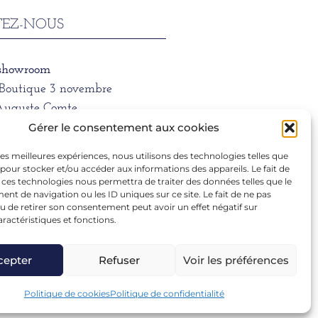
EZ-NOUS
 showroom
/Boutique 3 novembre
Auguste Comte
 LYON
Gérer le consentement aux cookies
 les meilleures expériences, nous utilisons des technologies telles que
ne
 pour stocker et/ou accéder aux informations des appareils. Le fait de
1 39 66
 ces technologies nous permettra de traiter des données telles que le
t de navigation ou les ID uniques sur ce site. Le fait de ne pas
u de retirer son consentement peut avoir un effet négatif sur
aractéristiques et fonctions.
ra.dargentre@sfr.fr
cepter
Refuser
Voir les préférences
Politique de cookies
Politique de confidentialité