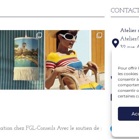
CONTACT
Atelier
Atelier
32 rue 
69002
Pour offrir
Télépho
les cookies
06 15 6
consentir à
comportemen
consentir o
Mail
certaines c
alexand
Ac
mation chez
FGL-Conseils
Avec le soutien de :