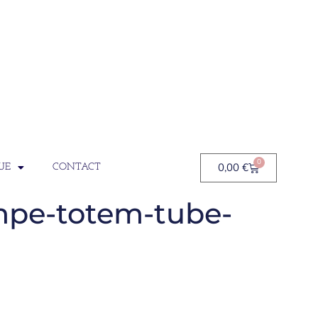
0
0,00
€
UE
CONTACT
mpe-totem-tube-