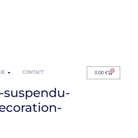
0
0,00
€
UE
CONTACT
r-suspendu-
ecoration-