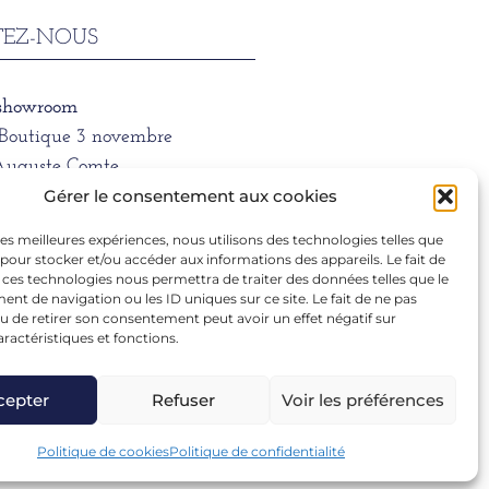
EZ-NOUS
 showroom
/Boutique 3 novembre
Auguste Comte
 LYON
Gérer le consentement aux cookies
 les meilleures expériences, nous utilisons des technologies telles que
ne
 pour stocker et/ou accéder aux informations des appareils. Le fait de
1 39 66
 ces technologies nous permettra de traiter des données telles que le
t de navigation ou les ID uniques sur ce site. Le fait de ne pas
u de retirer son consentement peut avoir un effet négatif sur
aractéristiques et fonctions.
ra.dargentre@sfr.fr
cepter
Refuser
Voir les préférences
Politique de cookies
Politique de confidentialité