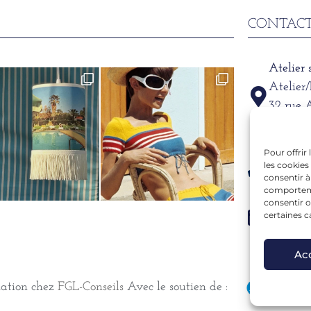
CONTACT
Atelier
Atelier
32 rue 
69002
Pour offrir
Télépho
les cookies
06 15 6
consentir à
comportemen
consentir o
Mail
certaines c
alexand
Ac
mation chez
FGL-Conseils
Avec le soutien de :