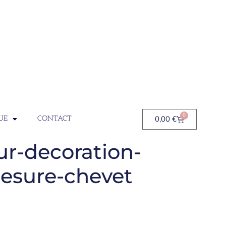
0
0,00
€
UE
CONTACT
ur-decoration-
mesure-chevet