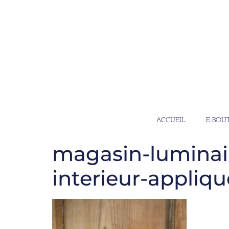
ACCUEIL
E-BOU
magasin-luminair
interieur-appliq