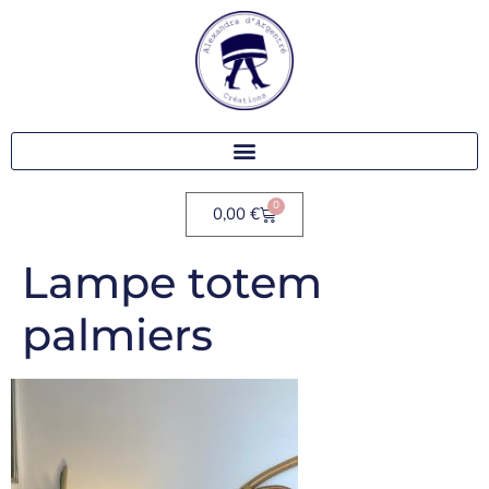
0
0,00
€
Lampe totem
palmiers