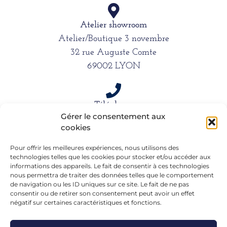
Atelier showroom
Atelier/Boutique 3 novembre
32 rue Auguste Comte
69002 LYON
Téléphone
Gérer le consentement aux
06 15 61 39 66
cookies
Pour offrir les meilleures expériences, nous utilisons des
technologies telles que les cookies pour stocker et/ou accéder aux
Mail
informations des appareils. Le fait de consentir à ces technologies
alexandra.dargentre@sfr.fr
nous permettra de traiter des données telles que le comportement
de navigation ou les ID uniques sur ce site. Le fait de ne pas
consentir ou de retirer son consentement peut avoir un effet
négatif sur certaines caractéristiques et fonctions.