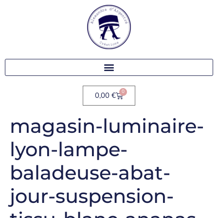
0
0,00
€
magasin-luminaire-
lyon-lampe-
baladeuse-abat-
jour-suspension-