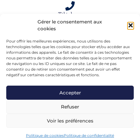
Téléphone
Gérer le consentement aux
06 15 61 39 66
cookies
Pour offrir les meilleures expériences, nous utilisons des
technologies telles que les cookies pour stocker et/ou accéder aux
Mail
informations des appareils. Le fait de consentir à ces technologies
alexandra.dargentre@sfr.fr
nous permettra de traiter des données telles que le comportement
de navigation ou les ID uniques sur ce site. Le fait de ne pas
consentir ou de retirer son consentement peut avoir un effet
négatif sur certaines caractéristiques et fonctions.
Accepter
Refuser
Voir les préférences
Mentions légales
– Réalisé en formation chez
FGL-
Conseils
Avec le soutien de :
Politique de cookies
Politique de confidentialité