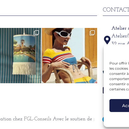
CONTACT
Atelier
Atelier
32 rue 
69002
Pour offrir
Télépho
les cookies
06 15 6
consentir à
comportemen
consentir o
Mail
certaines c
alexand
Ac
mation chez
FGL-Conseils
Avec le soutien de :