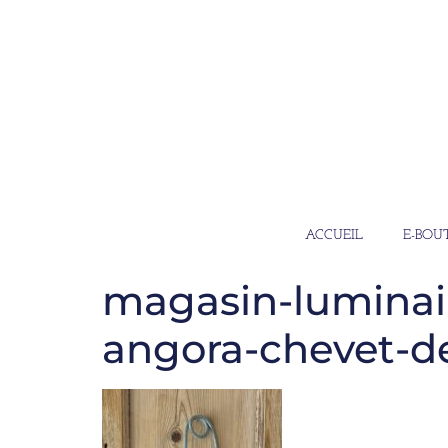
ACCUEIL
E-BOU
magasin-luminai
angora-chevet-d