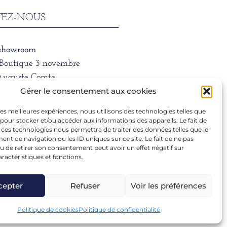
EZ-NOUS
 showroom
/Boutique 3 novembre
Auguste Comte
 LYON
Gérer le consentement aux cookies
 les meilleures expériences, nous utilisons des technologies telles que
ne
 pour stocker et/ou accéder aux informations des appareils. Le fait de
1 39 66
 ces technologies nous permettra de traiter des données telles que le
t de navigation ou les ID uniques sur ce site. Le fait de ne pas
u de retirer son consentement peut avoir un effet négatif sur
aractéristiques et fonctions.
ra.dargentre@sfr.fr
cepter
Refuser
Voir les préférences
Politique de cookies
Politique de confidentialité