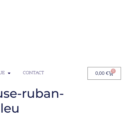
0
0,00
€
UE
CONTACT
use-ruban-
leu