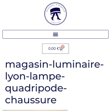
0
0,00
€
magasin-luminaire-
lyon-lampe-
quadripode-
chaussure