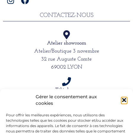
CONTACTEZ-NOUS
Atelier showroom
Atelier/Boutique 3 novembre
32 rue Auguste Comte
69002 LYON
Téléphone
Gérer le consentement aux
06 15 61 39 66
cookies
Pour offrir les meilleures expériences, nous utilisons des
technologies telles que les cookies pour stocker et/ou accéder aux
Mail
informations des appareils. Le fait de consentir à ces technologies
alexandra.dargentre@sfr.fr
nous permettra de traiter des données telles que le comportement