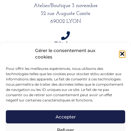
Atelier/Boutique 3 novembre
32 rue Auguste Comte
69002 LYON
Téléphone
Gérer le consentement aux
06 15 61 39 66
cookies
Pour offrir les meilleures expériences, nous utilisons des
technologies telles que les cookies pour stocker et/ou accéder aux
Mail
informations des appareils. Le fait de consentir à ces technologies
alexandra.dargentre@sfr.fr
nous permettra de traiter des données telles que le comportement
de navigation ou les ID uniques sur ce site. Le fait de ne pas
consentir ou de retirer son consentement peut avoir un effet
négatif sur certaines caractéristiques et fonctions.
Accepter
Refuser