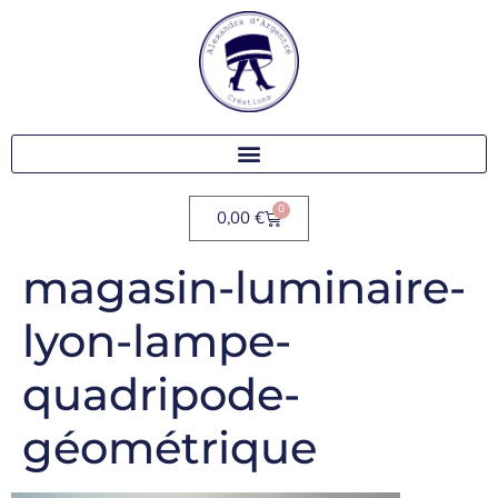
0
0,00
€
magasin-luminaire-
lyon-lampe-
quadripode-
géométrique