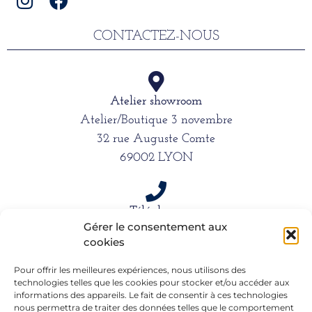
CONTACTEZ-NOUS
Atelier showroom
Atelier/Boutique 3 novembre
32 rue Auguste Comte
69002 LYON
Téléphone
Gérer le consentement aux
06 15 61 39 66
cookies
Pour offrir les meilleures expériences, nous utilisons des
technologies telles que les cookies pour stocker et/ou accéder aux
Mail
informations des appareils. Le fait de consentir à ces technologies
alexandra.dargentre@sfr.fr
nous permettra de traiter des données telles que le comportement