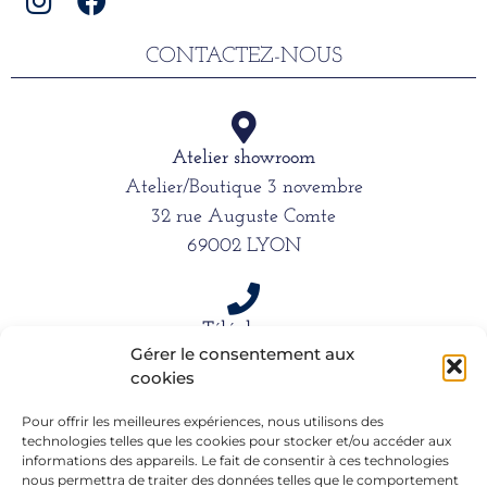
CONTACTEZ-NOUS
Atelier showroom
Atelier/Boutique 3 novembre
32 rue Auguste Comte
69002 LYON
Téléphone
Gérer le consentement aux
06 15 61 39 66
cookies
Pour offrir les meilleures expériences, nous utilisons des
technologies telles que les cookies pour stocker et/ou accéder aux
Mail
informations des appareils. Le fait de consentir à ces technologies
alexandra.dargentre@sfr.fr
nous permettra de traiter des données telles que le comportement