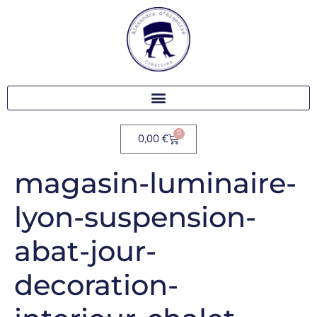
0
0,00
€
magasin-luminaire-
lyon-suspension-
abat-jour-
decoration-