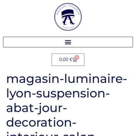
0
0,00
€
magasin-luminaire-
lyon-suspension-
abat-jour-
decoration-