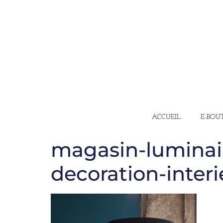
ACCUEIL
E-BOU
magasin-luminair
decoration-interi