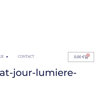
0
0,00
€
UE
CONTACT
t-jour-lumiere-