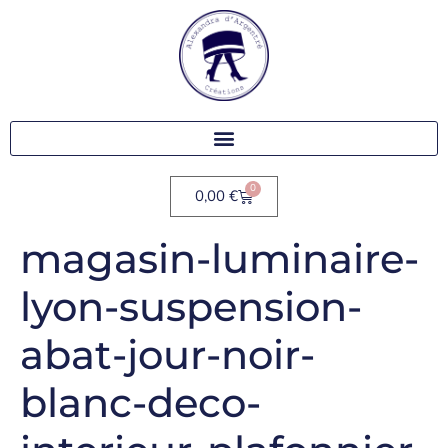
0
0,00
€
magasin-luminaire-
lyon-suspension-
abat-jour-noir-
blanc-deco-