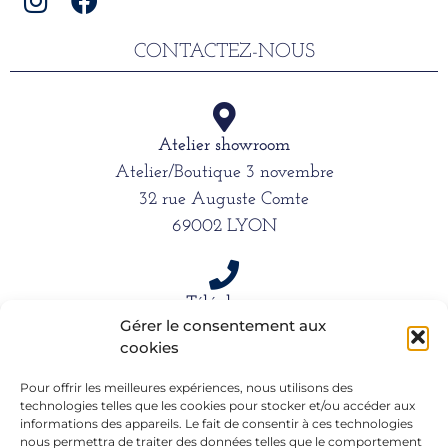
CONTACTEZ-NOUS
Atelier showroom
Atelier/Boutique 3 novembre
32 rue Auguste Comte
69002 LYON
Téléphone
Gérer le consentement aux
06 15 61 39 66
cookies
Pour offrir les meilleures expériences, nous utilisons des
technologies telles que les cookies pour stocker et/ou accéder aux
Mail
informations des appareils. Le fait de consentir à ces technologies
alexandra.dargentre@sfr.fr
nous permettra de traiter des données telles que le comportement