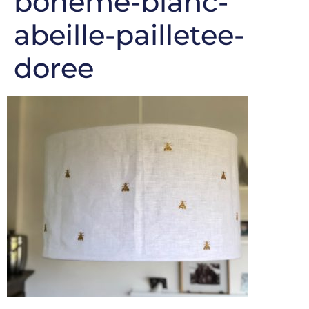
boheme-blanc-
abeille-pailletee-
doree