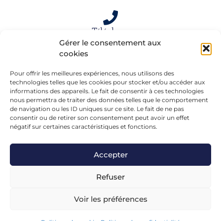
Téléphone
Gérer le consentement aux
06 15 61 39 66
cookies
Pour offrir les meilleures expériences, nous utilisons des
Mail
technologies telles que les cookies pour stocker et/ou accéder aux
informations des appareils. Le fait de consentir à ces technologies
alexandra.dargentre@sfr.fr
nous permettra de traiter des données telles que le comportement
de navigation ou les ID uniques sur ce site. Le fait de ne pas
consentir ou de retirer son consentement peut avoir un effet
négatif sur certaines caractéristiques et fonctions.
Accepter
Refuser
Voir les préférences
Mentions légales
– Réalisé en formation chez
FGL-
Conseils
Avec le soutien de :