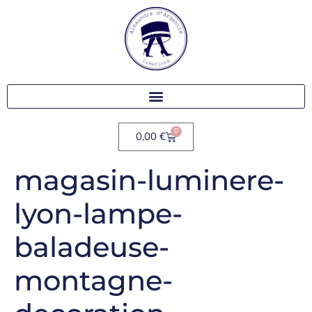
0
0,00
€
magasin-luminere-
lyon-lampe-
baladeuse-
montagne-